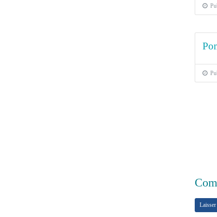
Publ
Pom
Publ
Comm
Laisser