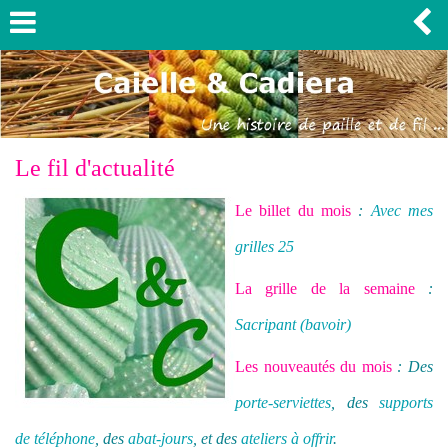
Le fil d'actualité
Le billet du mois
:
Avec mes
grilles 25
La grille de la semaine
:
Sacripant (bavoir)
Les nouveautés du mois
: Des
porte-serviettes
, des
supports
de téléphone
, des
abat-jours
, et d
es
ateliers à offrir
.