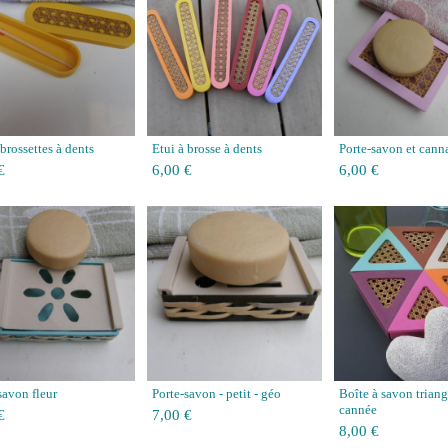
 brossettes à dents
Etui à brosse à dents
Porte-savon et cann
€
6,00 €
6,00 €
savon fleur
Porte-savon - petit - géo
Boîte à savon triang
cannée
€
7,00 €
8,00 €