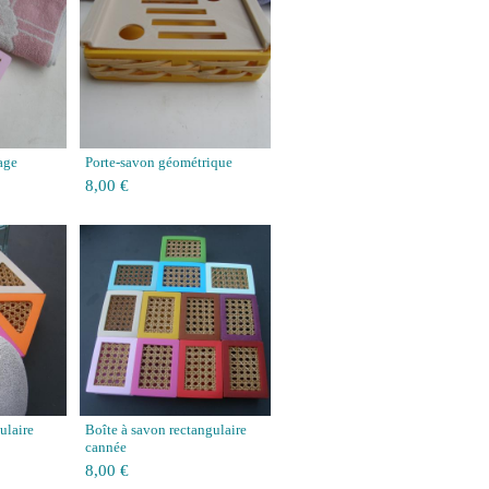
age
Porte-savon géométrique
8,00 €
ulaire
Boîte à savon rectangulaire
cannée
8,00 €