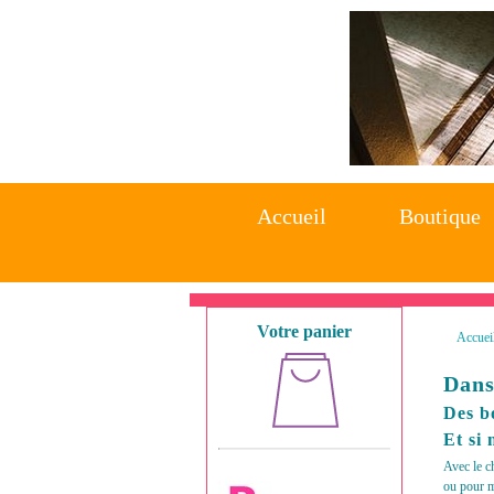
Accueil
Accueil
Boutique
Boutique
Votre panier
Accuei
Dans
Des b
Et si 
Avec le c
ou pour m