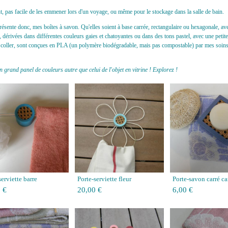
, pas facile de les emmener lors d'un voyage, ou même pour le stockage dans la salle de bain.
résente donc, mes boîtes à savon. Qu'elles soient à base carrée, rectangulaire ou hexagonale, av
, dérivées dans différentes couleurs gaies et chatoyantes ou dans des tons pastel, avec une petit
 coller, sont conçues en PLA (un polymère biodégradable, mais pas compostable) par mes soins, 
un grand panel de couleurs autre que celui de l'objet en vitrine ! Explorez !
serviette barre
Porte-serviette fleur
Porte-savon carré c
 €
20,00 €
6,00 €