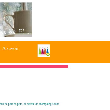
A savoir
A savoir
isons de plus en plus, de savon, de shampoing solide