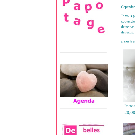
Cependant
Je vous p
couvercle
de ne pas
de récup.
Il existe 
Porte-
20,00