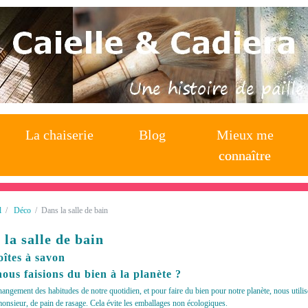
La chaiserie
La chaiserie
Blog
Blog
Mieux me
Mieux me
connaître
connaître
l
Déco
Dans la salle de bain
 la salle de bain
oîtes à savon
nous faisions du bien à la planète ?
hangement des habitudes de notre quotidien, et pour faire du bien pour notre planète, nous util
onsieur, de pain de rasage. Cela évite les emballages non écologiques.