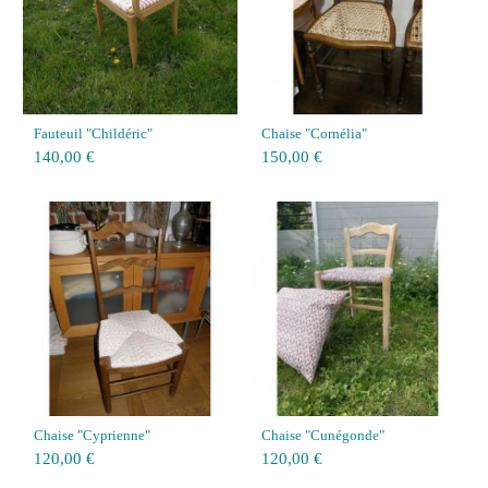
Fauteuil "Childéric"
Chaise "Cornélia"
140,00 €
150,00 €
Chaise "Cyprienne"
Chaise "Cunégonde"
120,00 €
120,00 €