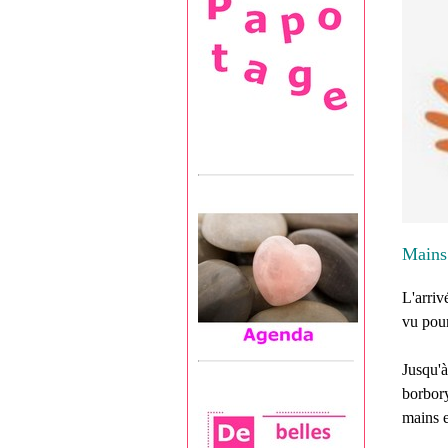
Mains
L'arriv
vu pour
Jusqu'à
borbory
mains e