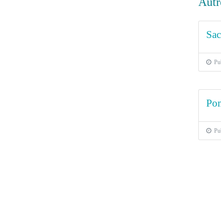
Autr
Sac
Publ
Pom
Publ