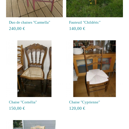
Duo de chaises "Carmella"
Fauteuil "Childéric"
240,00 €
140,00 €
Chaise "Cornélia"
Chaise "Cyprienne"
150,00 €
120,00 €