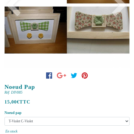
Previous
Next
Noeud Pap
Réf: DIV085
15,00€TTC
Noeud pap
En stock