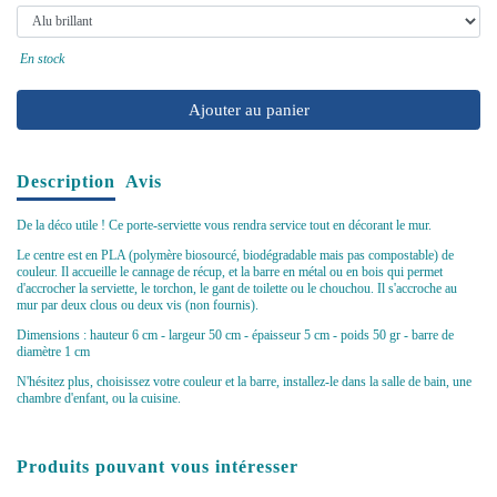
En stock
Ajouter au panier
Description
Avis
De la déco utile ! Ce porte-serviette vous rendra service tout en décorant le mur.
Le centre est en PLA (polymère biosourcé, biodégradable mais pas compostable) de
couleur. Il accueille le cannage de récup, et la barre en métal ou en bois qui permet
d'accrocher la serviette, le torchon, le gant de toilette ou le chouchou. Il s'accroche au
mur par deux clous ou deux vis (non fournis).
Dimensions : hauteur 6 cm - largeur 50 cm - épaisseur 5 cm - poids 50 gr - barre de
diamètre 1 cm
N'hésitez plus, choisissez votre couleur et la barre, installez-le dans la salle de bain, une
chambre d'enfant, ou la cuisine.
Produits pouvant vous intéresser